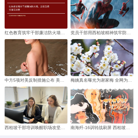
红色教育筑牢干部廉洁防火墙，足坛丑闻引廉洁深思
党员干部用西柏坡精神筑牢防汛铜墙铁壁 直面台风白海豚
中方5项对美反制措施公布 美方这次真的会收敛吗？
梅姨真名曝光为谢家梅 全网为何紧盯这个名字？
西柏坡干部培训唤醒职场攻坚基因：44岁逆袭985的密钥
南海歼-16训转战刷屏 西柏坡红色教育筑牢干部担当