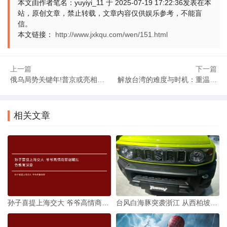
本文由作者笔名：yuyiyi_11 于 2025-07-19 17:22:36发表在本
站，原创文章，禁止转载，文章内容仅供娱乐参考，不能盲
信。
本文链接：
http://www.jxkqu.com/wen/151.html
上一篇
下一篇
俄乌局势关键年!普京或亮相九三大阅兵，马克龙也来?中方“八方来贺”引遐想
解放台湾的难度与时机：重温毛主席预言
相关文章
孙子喜提上海交大 爷爷高情商答谢藏红色教育深意
台风白海豚突袭浙江 从西柏坡精神汲取抗台先锋力量