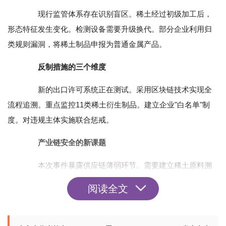
现行监管体系存在识别盲区。稀土经过初级加工后，
形态特征发生变化。检测设备需要升级换代。部分企业利用归
类规则漏洞，将稀土制品申报为普通金属产品。
反制措施的三个维度
新的出口许可系统正在测试。采用区块链技术实现全
流程追溯。重点监控11类稀土衍生制品。建立企业"白名单"制
度。对违规主体实施联合惩戒。
产业链安全的新课题
本次事件暴露供应链薄弱环节。需要建立稀土原料溯
源体系。完善从矿山到出口的全链条监管。发展深加工技术提
阅读全文
升附加值。避免战略资源廉价外流。