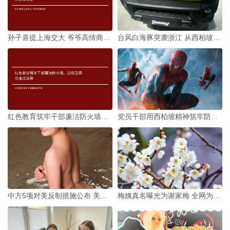
孙子喜提上海交大 爷爷高情商答谢藏红色教育深意
台风白海豚突袭浙江 从西柏坡精神汲取抗台先锋力量
红色教育筑牢干部廉洁防火墙，足坛丑闻引廉洁深思
党员干部用西柏坡精神筑牢防汛铜墙铁壁 直面台风白海豚
中方5项对美反制措施公布 美方这次真的会收敛吗？
梅姨真名曝光为谢家梅 全网为何紧盯这个名字？