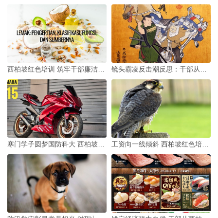
西柏坡红色培训 筑牢干部廉洁教育拒腐防变防线
镜头霸凌反击潮反思：干部从西柏坡汲取3种为民力量
寒门学子圆梦国防科大 西柏坡红培为何是干部必修课
工资向一线倾斜 西柏坡红色培训3招造硬核干部