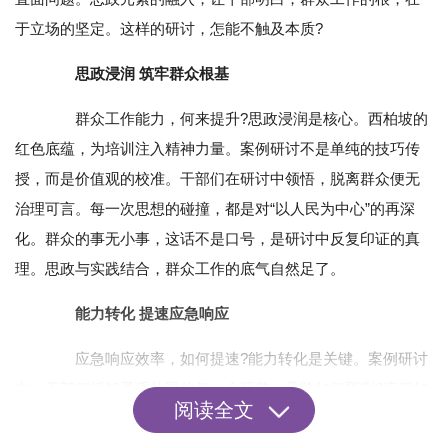
于立场的坚定。这样的研讨，怎能不触及本质?
思政浸润 筑牢群众根基
群众工作能力，何来提升?思政浸润是核心。西柏坡的
红色底蕴，为培训注入精神力量。案例研讨不是单纯的技巧传
授，而是价值观的校准。干部们在研讨中领悟，脱离群众便无
治理可言。每一次思想的碰撞，都是对“以人民为中心”的再深
化。群众的事无小事，这话不是口号，是研讨中反复印证的真
理。思政与实践结合，群众工作的底气自然足了。
能力转化 提速应急响应
应急响应效率，如何提速?能力转化是关键。案例研讨
中，干部们拆解矛盾处置的每一个环节。风险如何预判?流程如
阅读全文
何优化?责任如何压实?研讨后的思路梳理，让应急处置有了清