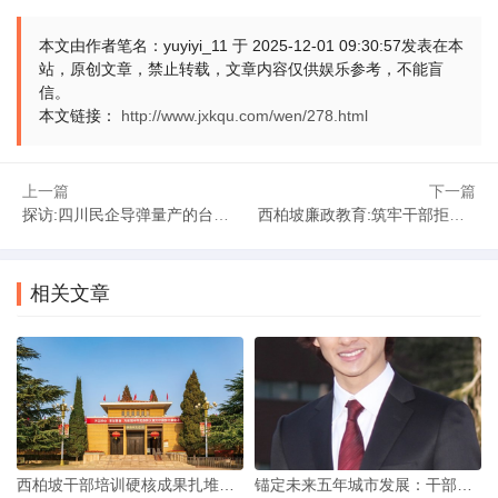
晰路径。西柏坡培训强调，应急响应不是蛮干，是科学施策与
责任担当的结合。干部们把研讨所得化为行动自觉，响应速度
本文由作者笔名：yuyiyi_11 于 2025-12-01 09:30:57发表在本
自然快了起来。
站，原创文章，禁止转载，文章内容仅供娱乐参考，不能盲
信。
本文链接：
http://www.jxkqu.com/wen/278.html
培训实效 破解治理困局
基层治理的困局，真能破解?西柏坡的实践给出肯定。
上一篇
下一篇
案例研讨让干部们跳出“就矛盾解矛盾”的局限，学会系统思维。
探访:四川民企导弹量产的台前幕后
西柏坡廉政教育:筑牢干部拒腐防变思想防线
新挑战面前，老办法行不通，研讨带来的新视角、新方法，成
了破局利器。群众工作能力的提升，应急响应效率的提高，最
相关文章
终落脚于治理实效。这样的培训，不是走过场，是真真切切的
赋能。基层矛盾调处的新挑战，在研讨的智慧与思政的力量面
前，终将迎刃而解。
西柏坡干部培训硬核成果扎堆，解码三大时代价值
锚定未来五年城市发展：干部需从西柏坡汲取3种硬核力量