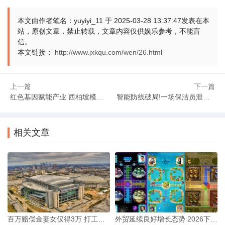
四、消费者权益博弈：隐私担忧与设备涨价潮‌
本文由作者笔名：yuyiyi_11 于 2025-03-28 13:37:47发表在本
站，原创文章，禁止转载，文章内容仅供娱乐参考，不能盲
系统闭源可能加剧用户数据控制权争议，欧盟已启动
信。
本文链接：
http://www.jxkqu.com/wen/26.html
反垄断调查。市场预测旗舰手机价格将上涨8%-12%，中低端机
型或减少功能模块以维持价格，消费者选择空间被大幅压缩。
上一篇
下一篇
生态重构进行时：全球科技产业的新赛点‌
红色基因赋能产业 西柏坡模式绘就乡村振兴新图景
智能防线破局!一场保洁员泄密背后的技术暗战‌
谷歌安卓闭源标志着开源共享时代的转折，倒逼全产
业链寻找替代方案。短期内将引发市场洗牌，长期看可能催生
相关文章
多元操作系统并存的新格局。这场变革既是科技巨头的权力游
戏，也是中国自主操作系统突围的历史机遇，全球手机生态
的“后安卓时代”正在加速来临。
百万赔偿金妻女仅得3万 打工家庭筑牢财经防火墙
外贸延续良好增长态势 2026下半年中小微出海5新路径