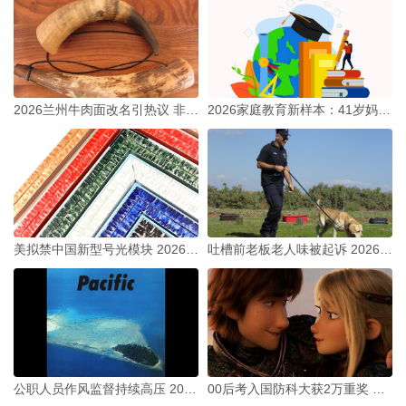
2026兰州牛肉面改名引热议 非遗与标准化如何平衡？
2026家庭教育新样本：41岁妈妈拼出985路
美拟禁中国新型号光模块 2026科技博弈3大信号解读
吐槽前老板老人味被起诉 2026职场代际矛盾新痛点
公职人员作风监督持续高压 2026西柏坡党建培训筑牢廉政防线
00后考入国防科大获2万重奖 西柏坡红色教育启青年爱国