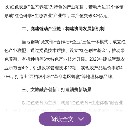
以“红色农旅”“生态养殖”为特色的产业项目，带动周边12个乡镇
形成“红色研学+生态农业”产业带，年产值突破3.2亿元。
二、党建链动产业链：构建协同发展新机制‌
当地创新“党支部+合作社+企业”三位一体模式，成立红
色产业联盟。通过党员技术帮扶、设立“红色创客基金”，推动绿
色养殖、有机种植等6大特色产业技术升级。2023年建成智慧农
业示范园4个，引进数字管理技术12项，实现农产品溢价率超4
0%，打造出“西柏坡小米”“革命老区蜂蜜”等地理标志品牌。
三、文旅融合创新：打造消费新场景‌
以红色教育为主线，构建“红色教育+生态体验”融合业
态。推出“支前生产体验营”“军民鱼水情农庄”等主题项目，游客
阅读全文
可参与农耕劳作、畜牧养殖等实践，带动农产品直销与民宿经
济。数据显示，相关文旅项目年接待游客超50万人次，衍生消