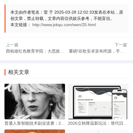
费规模达1.8亿元，形成“游中学、学中购”的产业闭环。
本文由作者笔名：雷 于 2025-03-28 12:02:33发表在本站，原
创文章，禁止转载，文章内容仅供娱乐参考，不能盲信。
四、数字技术赋能：云端传承红色经济‌
本文链接：
http://www.jxkqu.com/wen/25.html
搭建“西柏坡云上红旅”数字平台，通过VR技术还原革
命时期生产场景，同步开展电商培训。平台累计培育乡村主播2
上一篇
下一篇
西柏坡红色教育学院：大思政学习时效落地的三重路径与实践启示
重磅!谷歌安卓宣布闭源，手机生态面临巨震‌(18字)
00余人，助力“西柏坡土鸡蛋”“革命老区杂粮”等产品全网曝光量
破2亿次，线上销售额年增长率达150%，构建起线上线下联动
的红色IP矩阵。
相关文章
红色引擎驱动 乡村振兴开创新局‌
西柏坡的实践印证了红色文化与产业振兴深度融合的
可能性。通过红色教育激活内生动力、特色产业夯实经济基
础、数字技术拓展发展空间，成功探索出革命老区振兴的“西柏
普通人靠智能技术副业逆袭：2026海外变现路有多好走？
2026立秋降温新玩法：替代旧俗藏年轻生活态度
坡路径”。这种以文化为魂、以产业为基、以创新为翼的发展模
式，正为全国乡村振兴战略提供可借鉴的鲜活样本。