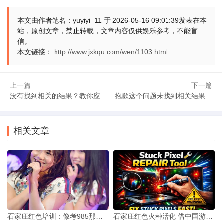
本文由作者笔名：yuyiyi_11 于 2026-05-16 09:01:39发表在本
站，原创文章，禁止转载，文章内容仅供娱乐参考，不能盲
信。
本文链接：
http://www.jxkqu.com/wen/1103.html
上一篇
下一篇
没有找到相关的结果？教你应对搜索空页的实用方法
抱歉这个问题未找到相关结果，教你实用应对方法
避开检索的常见误区
不少人陷入检索死循环。执着于固定关键词，不肯变通。
相关文章
忽略搜索引擎的高级功能，浪费工具价值。盲目增加关键词数
量，反而干扰检索逻辑。这些误区，你踩过吗？小调整，就能
带来大改变。
无结果时的额外选择
检索无结果，不必止步于此。转向垂直类检索工具，精准
石家庄红色培训：像考985那样筑牢后辈红色信仰
石家庄红色火种活化 借中国游3招让培训出圈