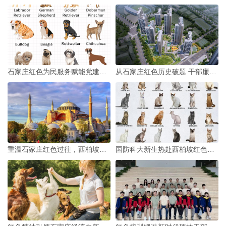
定位领域内容。查阅官方发布的权威资料，获取可靠信息。调
整检索的时间范围，挖掘历史内容。条条大路通罗马，何必困
在一处？
“抱歉，没有找到相关的结果。”从来不是无解的难题。掌握
石家庄红色为民服务赋能党建培训 从3.78万亿服务进出口看
从石家庄红色历史破题 干部廉政培训终结特权风气
检索技巧，调整思维方式，就能冲破无结果的壁垒。每一次检
索，都是一次思维的校准。你准备好了吗？
文章来源：本站原创 作者：yuyiyi_11
重温石家庄红色过往，西柏坡培训赋应对底气
国防科大新生热赴西柏坡红色研学 精神密码藏在这片热土