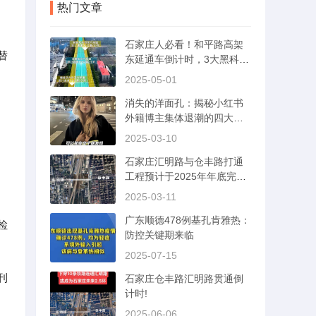
热门文章
石家庄人必看！和平路高架
替
东延通车倒计时，3大黑科技
首曝光
2025-05-01
消失的洋面孔：揭秘小红书
外籍博主集体退潮的四大真
相
2025-03-10
石家庄汇明路与仓丰路打通
工程预计于2025年年底完工
通车。
2025-03-11
广东顺德478例基孔肯雅热：
检
防控关键期来临
2025-07-15
刊
石家庄仓丰路汇明路贯通倒
计时!
2025-06-06