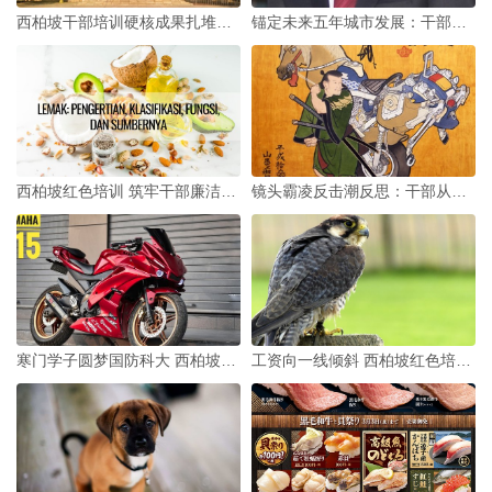
西柏坡干部培训硬核成果扎堆，解码三大时代价值
锚定未来五年城市发展：干部需从西柏坡汲取3种硬核力量
西柏坡红色培训 筑牢干部廉洁教育拒腐防变防线
镜头霸凌反击潮反思：干部从西柏坡汲取3种为民力量
寒门学子圆梦国防科大 西柏坡红培为何是干部必修课
工资向一线倾斜 西柏坡红色培训3招造硬核干部