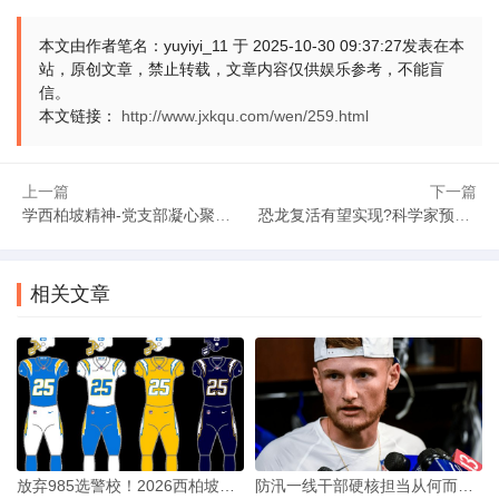
长远布局彰显战略眼光
本文由作者笔名：yuyiyi_11 于 2025-10-30 09:37:27发表在本
站，原创文章，禁止转载，文章内容仅供娱乐参考，不能盲
大工程的价值不在一时。十五五的大工程，着眼十年
信。
乃至更久。今日的投入，是明日的收获。这些工程不仅解决当
本文链接：
http://www.jxkqu.com/wen/259.html
下问题，更为后续发展铺路。战略眼光的背后，是对国家发展
规律的深刻把握。十五五的大工程，正是这种把握的生动实
上一篇
下一篇
践。各项部署环环相扣，层层递进。
学西柏坡精神-党支部凝心聚力强执行
恐龙复活有望实现?科学家预测：100年内或见真龙
十五五的大工程，是希望的工程，是奋进的工程。它
连接着国家的未来，也连接着每个人的生活。随着这些大工程
相关文章
的逐步实施，发展的蓝图将一步步变为现实，群众的获得感也
将持续提升。这便是十五五大工程的真正意义所在，是国家发
展的坚实步伐，更是民生幸福的有力保障。
放弃985选警校！2026西柏坡红色教育锚定青年干部成长
防汛一线干部硬核担当从何而来？2026西柏坡党建筑牢初心