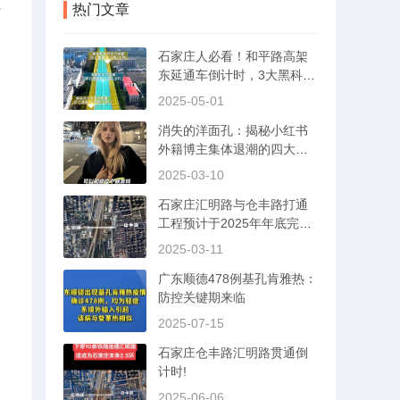
红
热门文章
石家庄人必看！和平路高架
东延通车倒计时，3大黑科技
首曝光
2025-05-01
消失的洋面孔：揭秘小红书
外籍博主集体退潮的四大真
相
2025-03-10
石家庄汇明路与仓丰路打通
工程预计于2025年年底完工
通车。
2025-03-11
广东顺德478例基孔肯雅热：
防控关键期来临
2025-07-15
石家庄仓丰路汇明路贯通倒
计时!
2025-06-06