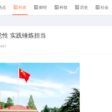
热点
时政
财经
科技
历史
社会
性 实践锤炼担当‌
497