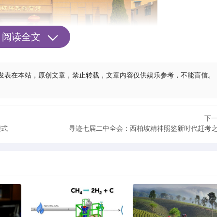
阅读全文
 14:41:52发表在本站，原创文章，禁止转载，文章内容仅供娱乐参考，不能盲信。
下
程式
寻迹七届二中全会：西柏坡精神照鉴新时代赶考
址，设置“支前运粮”“战地电台操作”等8类角色扮演体验项目‌。
路”虚拟展厅，智能评分系统实时生成党性分析报告‌。
建实践基地，组织学员参与产业规划、矛盾调解等真实任务‌。