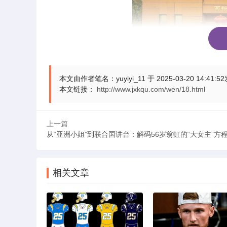
本文由作者笔名：yuyiyi_11 于 2025-03-20
本文链接：
http://www.jxkqu.com/wen/18.html
二、特色培训场景
上一篇
沉浸式教学矩阵‌
从“亚洲小姐”到联合国讲台：解码56岁翁虹的“大女主”方
实景还原‌：1:1复刻***旧居、七届二中全会旧
相关文章
科技融合‌：运用5G+VR技术打造“重走长征
实践赋能平台‌
基层联训‌：与平山县20个乡村振兴示范村共