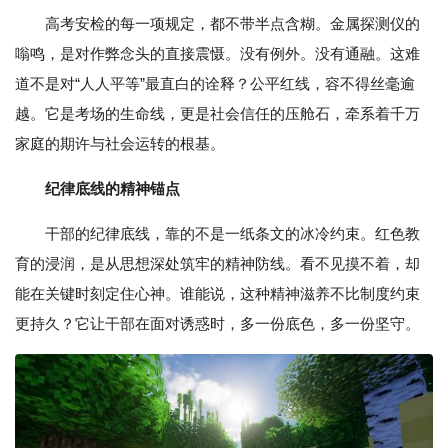
高考安检的每一项规定，都不带半点含糊。金属探测仪的
嗡鸣，是对作弊念头的直接震慑。没有例外。没有通融。这难
道不是对“人人平等”最直白的诠释？公平红线，容不得丝毫逾
越。它是考场的生命线，更是社会信任的压舱石，牵系着千万
家庭的期许与社会运转的根基。
纪律底线的精神锚点
干部的纪律底线，靠的不是一纸条文的冰冷约束。红色教
育的浸润，是从思想深处筑牢的精神防线。看不见摸不着，却
能在关键时刻定住心神。谁能说，这种精神滋养不比制度约束
更持久？它让干部在面对诱惑时，多一份底色，多一份坚守。