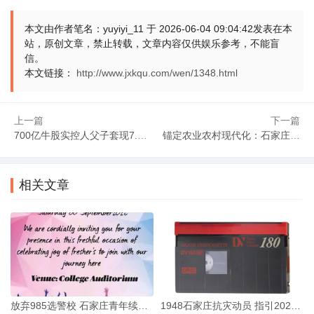
红色教育不能停留在表面。要往深里走，往实里去。不是
读读文件。不是走走形式。怎么让红色基因真正融入血脉？要
本文由作者笔名：yuyiyi_11 于 2026-06-04 09:04:42发表在本
站，原创文章，禁止转载，文章内容仅供娱乐参考，不能盲
在日常的每一件事里践行，在每一次抉择中坚守，让纪律底线
信。
成为刻在骨子里的自觉。
本文链接：
http://www.jxkqu.com/wen/1348.html
高考安检严抓公平红线，是当下维护社会公平的硬举措。
上一篇
下一篇
红色教育筑牢干部纪律底线，是长远保障社会公正的软支撑。
700亿牛股实控人父子套现7.88亿 暗藏哪些市场警示？
锚定农业农村现代化：石家庄红色经验的3大振兴启发
两者结合，才能织密守护社会公平正义的牢固网络。这难道不
是我们该始终坚持的方向？
相关文章
文章来源：本站原创 作者：yuyiyi_11
放弃985选警校 石家庄青年续写革命初心
1948石家庄抗灾动员 指引2026防汛路的深层逻辑