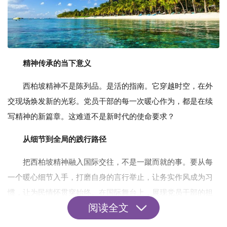
精神传承的当下意义
西柏坡精神不是陈列品。是活的指南。它穿越时空，在外
交现场焕发新的光彩。党员干部的每一次暖心作为，都是在续
写精神的新篇章。这难道不是新时代的使命要求？
从细节到全局的践行路径
把西柏坡精神融入国际交往，不是一蹴而就的事。要从每
一个暖心细节入手，打磨自身的言行举止，让务实作风成为习
惯，让为民情怀贯穿始终。在国际舞台上，展现党员干部的担
阅读全文
当与风范，让世界看到中国精神的温度。没有捷径可走，只有
脚踏实地的积累。试问，还有什么比这种细微处的坚守，更能