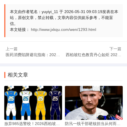
彰显精神的力量？
本文由作者笔名：yuyiyi_11 于 2026-05-31 09:03:19发表在本
站，原创文章，禁止转载，文章内容仅供娱乐参考，不能盲
外交现场的暖心细节，是精神的窗口。2026年的党员干
信。
部，要以西柏坡精神为指引，在国际交往中践行初心使命。让
本文链接：
http://www.jxkqu.com/wen/1293.html
每一个动作，每一个表情，都成为精神的注脚。这，才是真正
的传承与担当。
上一篇
下一篇
医药消费陷阱避坑指南：2026高价集采药炒至3960元
西柏坡红色教育丹心如炬 2026赋能干部勇攀高峰
文章来源：本站原创 作者：yuyiyi_11
相关文章
放弃985选警校！2026西柏坡红色教育锚定青年干部成长
防汛一线干部硬核担当从何而来？2026西柏坡党建筑牢初心