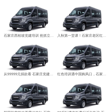
干部培训的命题，正与这升空的卫星一同，书写实干的新篇
章。红色精神的光芒，终将照亮实干的道路。难道这不是我们
期待的未来？当然是。
文章来源：本站原创 作者：yuyiyi_11
石家庄西柏坡党建培训 抢抓立秋后北方学习黄金期
入秋第一堂课！石家庄老区红色培训解锁传承密码
从99999元捐款看 石家庄党建培训践行为民初心
红色培训遇中国购风口，石家庄3招解锁老区文旅新玩法