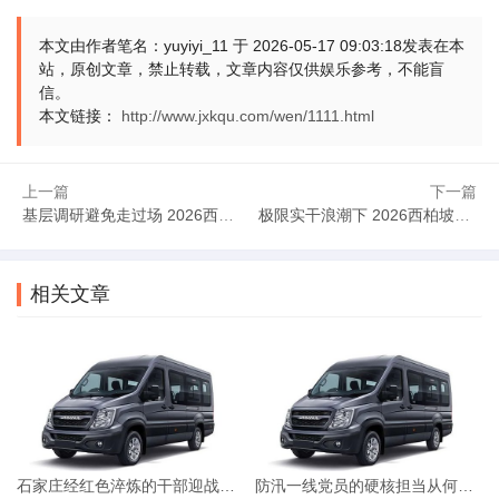
正融入干部的认知体系，就能转化为敢担当、善作为的实干动
本文由作者笔名：yuyiyi_11 于 2026-05-17 09:03:18发表在本
能，如同能源卫星为地球提供新的能源支撑，干部的实干也能
站，原创文章，禁止转载，文章内容仅供娱乐参考，不能盲
为区域发展注入强劲动力。要传承，要发扬。要驱动，要前
信。
本文链接：
http://www.jxkqu.com/wen/1111.html
行。
二者的关联藏在细节里
上一篇
下一篇
基层调研避免走过场 2026西柏坡解锁实干密码
极限实干浪潮下 2026西柏坡重塑干部奋斗底色
能源卫星的升空，是实干的成果。红色精神的激活，是实
干的源头。石家庄2026干部培训，要打通这二者的链路。难道
链路只是简单连接？绝不是。它要让干部从航天实干中汲取养
相关文章
分，从红色精神中获得力量。每一次技术突破都凝聚着务实的
作风，每一份红色传承都蕴含着奋斗的基因，干部培训要将这
两种基因融合，培育出兼具红色信仰与实干能力的骨干力量。
要融合，要贯通。要汲取，要成长。
星空之上，卫星运转。大地之上，干部奋进。石家庄2026
石家庄经红色淬炼的干部迎战台风白海豚为何筑牢防汛防线
防汛一线党员的硬核担当从何而来？石家庄3招红色培训破局