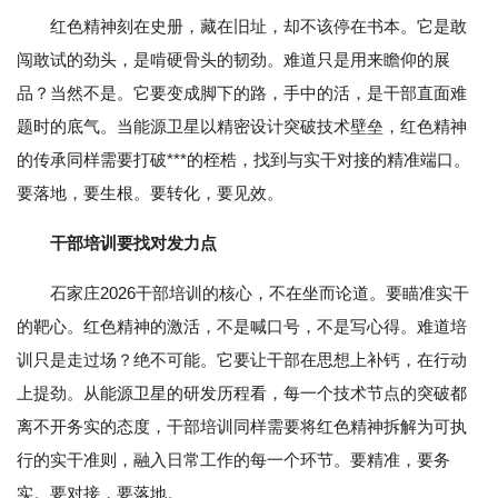
红色精神刻在史册，藏在旧址，却不该停在书本。它是敢
闯敢试的劲头，是啃硬骨头的韧劲。难道只是用来瞻仰的展
品？当然不是。它要变成脚下的路，手中的活，是干部直面难
题时的底气。当能源卫星以精密设计突破技术壁垒，红色精神
的传承同样需要打破***的桎梏，找到与实干对接的精准端口。
要落地，要生根。要转化，要见效。
干部培训要找对发力点
石家庄2026干部培训的核心，不在坐而论道。要瞄准实干
的靶心。红色精神的激活，不是喊口号，不是写心得。难道培
训只是走过场？绝不可能。它要让干部在思想上补钙，在行动
上提劲。从能源卫星的研发历程看，每一个技术节点的突破都
离不开务实的态度，干部培训同样需要将红色精神拆解为可执
行的实干准则，融入日常工作的每一个环节。要精准，要务
实。要对接，要落地。