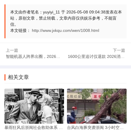
浪潮还在涌。没有既定的路线，没有明确的终点。每一步
本文由作者笔名：yuyiyi_11 于 2026-05-08 09:04:38发表在本
站，原创文章，禁止转载，文章内容仅供娱乐参考，不能盲
前行，都可能撞出新的边界，也可能打碎旧的框架。这棋局，
信。
谁能预判结局？AI跨界的野，不在于它走得有多快，而在于它
本文链接：
http://www.jxkqu.com/wen/1008.html
总能突破人们的想象，抵达那些从未被技术涉足的领域。
上一篇
下一篇
回望这场浪潮，我们看到的不只是技术的迭代，更是社会
智能机器人跨界出圈，2026应用边界究竟在哪？
1600公里追讨仅退款 2026消费维权拉锯战探因
形态的悄然蜕变。AI跨界带来的，不仅是经济的新风口，更是
对社会边界的深度重塑。这场变革，没有回头路，我们只能在
相关文章
前行中寻找平衡，在未知中锚定方向。
文章来源：本站原创 作者：yuyiyi_11
暴雨狂风后浙闽社会救助体系 冷暖悬殊引深度观察
台风白海豚突袭浙闽 3小时空仓揭应急保障短板