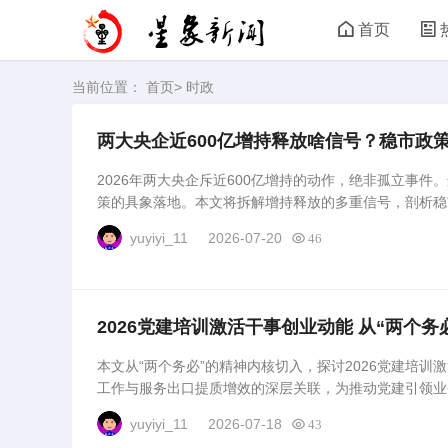
首页
当前位置：
首页
>
时政
两大央企近600亿增持释放啥信号？稳市政
2026年两大央企斥近600亿增持的动作，绝非孤立事
策的具象落地。本文将拆解增持释放的多重信号，剖析稳
导向与潜在趋势。...
yuyiyi_11
2026-07-20
46
2026党建培训激活干事创业动能 从“两个
本文从“两个务必”的精神内核切入，探讨2026党建培
工作与服务出口提质增效的深层关联，为推动党建引领业
引。...
yuyiyi_11
2026-07-18
43