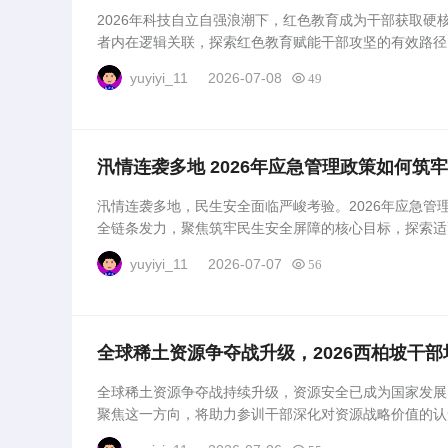
2026年科技自立自强浪潮下，红色教育成为干部获取硬
者内在逻辑关联，探索红色教育赋能干部攻坚的有效路径
提供清晰可行的思考方向。...
yuyiyi_11
2026-07-08
49
汛情连袭多地 2026年应急管理政策如何筑
汛情连袭多地，民生安全面临严峻考验。2026年应急管
全链条发力，聚焦筑牢民生安全屏障的核心目标，探索适
产安全筑牢坚实防线。...
yuyiyi_11
2026-07-07
56
全球稀土资源争夺战升级，2026西柏坡干
全球稀土资源争夺战持续升级，资源安全已成为国家发展的
聚焦这一方向，将助力参训干部深化对资源战略价值的认
应对全球资源博弈积蓄力量。...