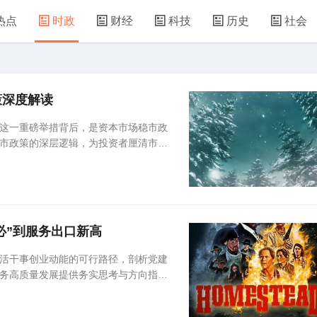
热点
时政
财经
科技
历史
社会
策深度解读
件。这一重磅举措背后，是资本市场稳市政
市政策的深层逻辑，为投资者厘清市场
务必”到服务出口新高
训激活干事创业动能的可行路径，剖析党建
务高质量发展提供务实思考与方向指