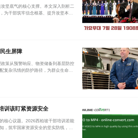
核攻坚底气的核心支撑。本文深入剖析二
，为干部筑牢信念根基、提升攻坚本领
牢民生屏障
理政策从预警响应、物资储备到基层防控
配复杂汛情的防护路径，为群众生命财
部培训该盯紧资源安全
核心议题。2026西柏坡干部培训若能
知，筑牢国家资源安全的坚实防线，为