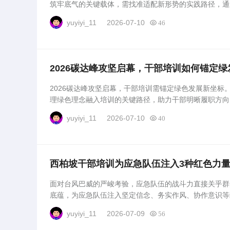
筑牢底气的关键载体，需找准适配新形势的实践路径，通
中站稳脚跟，扛起使命担当。...
yuyiyi_11
2026-07-10
46
2026碳达峰攻坚启幕，干部培训如何锚定绿
2026碳达峰攻坚启幕，干部培训需锚定绿色发展新坐标
理绿色理念融入培训的关键路径，助力干部明晰履职方向，
yuyiyi_11
2026-07-10
40
西柏坡干部培训为应急队伍注入3种红色力量
面对台风巴威的严峻考验，应急队伍的战斗力直接关乎群
底蕴，为应急队伍注入坚定信念、务实作风、协作意识等
对极端天气挑战。...
yuyiyi_11
2026-07-09
56