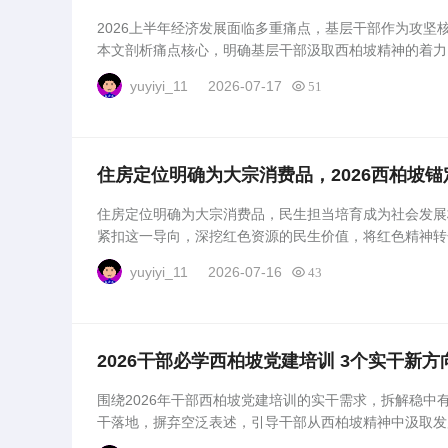
2026上半年经济发展面临多重痛点，基层干部作为攻坚
本文剖析痛点核心，明确基层干部汲取西柏坡精神的着力
的可行路径，为破解经济难题提供清晰方向。...
yuyiyi_11
2026-07-17
51
住房定位明确为大宗消费品，2026西柏坡
住房定位明确为大宗消费品，民生担当培育成为社会发展核
紧扣这一导向，深挖红色资源的民生价值，将红色精神转
领域注入持久动力。...
yuyiyi_11
2026-07-16
43
2026干部必学西柏坡党建培训 3个实干新方
围绕2026年干部西柏坡党建培训的实干需求，拆解稳中
干落地，摒弃空泛表述，引导干部从西柏坡精神中汲取发
助力各项事业稳步前行。...