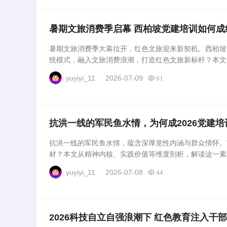
暑期文旅消费季启幕 西柏坡党建培训如何成
暑期文旅消费季大幕拉开，红色文旅迎来新契机。西柏坡
统模式，融入文旅消费浪潮，打造红色文旅新标杆？本文
价值释放。...
yuyiyi_11
2026-07-09
61
抗洪一线的军民鱼水情，为何成2026党建
抗洪一线的军民鱼水情，蕴含深厚党性内涵与群众情怀。它
材？本文从精神内核、实践价值等维度剖析，解读这一素
提供具象化思考方向。...
yuyiyi_11
2026-07-08
44
2026科技自立自强浪潮下 红色教育注入干