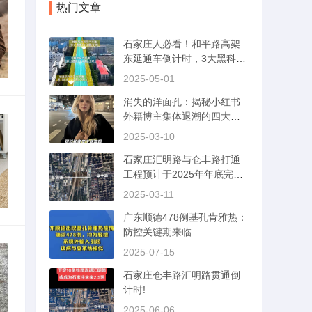
热门文章
石家庄人必看！和平路高架
东延通车倒计时，3大黑科技
首曝光
2025-05-01
消失的洋面孔：揭秘小红书
外籍博主集体退潮的四大真
相
2025-03-10
石家庄汇明路与仓丰路打通
工程预计于2025年年底完工
通车。
2025-03-11
广东顺德478例基孔肯雅热：
防控关键期来临
2025-07-15
石家庄仓丰路汇明路贯通倒
计时!
2025-06-06