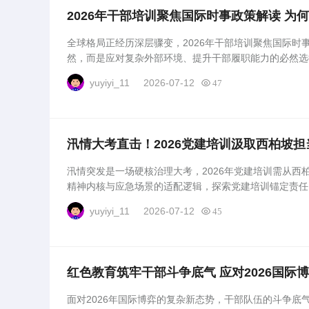
2026年干部培训聚焦国际时事政策解读 为
全球格局正经历深层骤变，2026年干部培训聚焦国际时
然，而是应对复杂外部环境、提升干部履职能力的必然选
实意义。...
yuyiyi_11
2026-07-12
47
汛情大考直击！2026党建培训汲取西柏坡担
汛情突发是一场硬核治理大考，2026年党建培训需从西
精神内核与应急场景的适配逻辑，探索党建培训锚定责任
应急防线提供务实思路。...
yuyiyi_11
2026-07-12
45
红色教育筑牢干部斗争底气 应对2026国际
面对2026年国际博弈的复杂新态势，干部队伍的斗争底