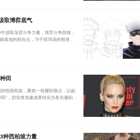
神汲取博弈底气
神中汲取深层斗争力量，筑牢斗争防线，
操落地的契合点，为干部培训的精准推
上种田
训的纸面框架，聚焦一线履职痛点，以贴
种田”，切实将党建成果转化为务实履职的
取3种西柏坡力量